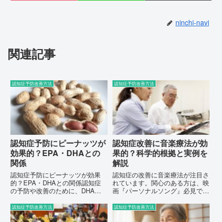
ninchi-navi
関連記事
認知症予防改善方法
認知症予防改善方法
認知症予防にピーナッツが
認知症改善に音楽療法が効
効果的？EPA・DHAとの
果的？科学的根拠と実例を
関係
解説
認知症予防にピーナッツが効果
認知症の改善に音楽療法が注目さ
的？EPA・DHAとの関係認知症
れています。関心のある方は、映
の予防や改善のために、DHAや
画『パーソナルソング』必見です
EPAが良いとされることが多く、
よ。
これらを含むサプリメントも人気
認知症予防改善方法
認知症予防改善方法
があります。しかし、最近の研究