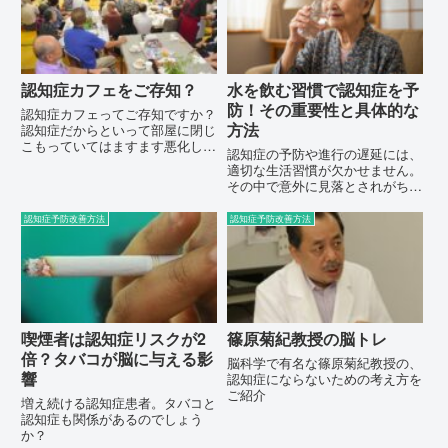
では、長期間摂取し続けると体の
酸化ストレスが増え、逆にアル...
認知症カフェをご存知？
水を飲む習慣で認知症を予
防！その重要性と具体的な
認知症カフェってご存知ですか？
方法
認知症だからといって部屋に閉じ
こもっていてはますます悪化して
認知症の予防や進行の遅延には、
しまうかも。新たな出会いで脳も
適切な生活習慣が欠かせません。
活性化されますよ。
その中で意外に見落とされがちな
のが「水を飲む」こと。実は、体
の大部分が水で構成されているた
認知症予防改善方法
認知症予防改善方法
め、水分補給が脳の活動に大きな
影響を与えるのです。具体的な事
例を交えながら、水分補給の重
要...
喫煙者は認知症リスクが2
篠原菊紀教授の脳トレ
倍？タバコが脳に与える影
脳科学で有名な篠原菊紀教授の、
響
認知症にならないための考え方を
ご紹介
増え続ける認知症患者。タバコと
認知症も関係があるのでしょう
か？