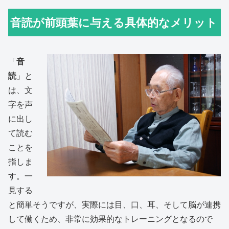
音読が前頭葉に与える具体的なメリット
「
音
読
」と
は、文
字を声
に出し
て読む
ことを
指しま
す。一
見する
と簡単そうですが、実際には目、口、耳、そして脳が連携
して働くため、非常に効果的なトレーニングとなるので